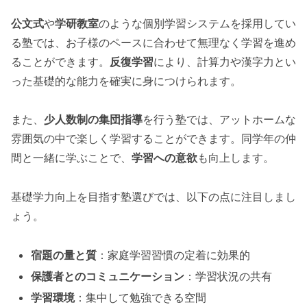
公文式
や
学研教室
のような個別学習システムを採用してい
る塾では、お子様のペースに合わせて無理なく学習を進め
ることができます。
反復学習
により、計算力や漢字力とい
った基礎的な能力を確実に身につけられます。
また、
少人数制の集団指導
を行う塾では、アットホームな
雰囲気の中で楽しく学習することができます。同学年の仲
間と一緒に学ぶことで、
学習への意欲
も向上します。
基礎学力向上を目指す塾選びでは、以下の点に注目しまし
ょう。
宿題の量と質
：家庭学習習慣の定着に効果的
保護者とのコミュニケーション
：学習状況の共有
学習環境
：集中して勉強できる空間