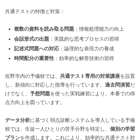
共通テストの特徴と対策：
複数の資料を読み取る問題
：情報処理能力の向上
会話形式の出題
：実践的な思考プロセスの習得
記述式問題への対応
：論理的な表現力の養成
時間配分の重要性
：効率的な解答技術の習得
佐野市内の予備校では、
共通テスト専用の対策講座
を設置
し、新傾向に対応した指導を行っています。
過去問演習
だ
けでなく、
予想問題
を使った実戦練習により、本番での得
点力向上を図っています。
データ分析
に基づく弱点診断システムを導入している予備
校では、生徒一人ひとりの苦手分野を特定し、
個別の学習
プラン
を作成します。これにより、効率的な共通テスト対