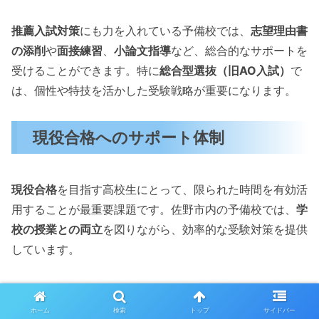
推薦入試対策
にも力を入れている予備校では、
志望理由書
の添削
や
面接練習
、
小論文指導
など、総合的なサポートを
受けることができます。特に
総合型選抜（旧AO入試）
で
は、個性や特技を活かした受験戦略が重要になります。
現役合格へのサポート体制
現役合格
を目指す高校生にとって、限られた時間を有効活
用することが最重要課題です。佐野市内の予備校では、
学
校の授業との両立
を図りながら、効率的な受験対策を提供
しています。
現役生サポートの特徴：
ホーム
検索
トップ
サイドバー