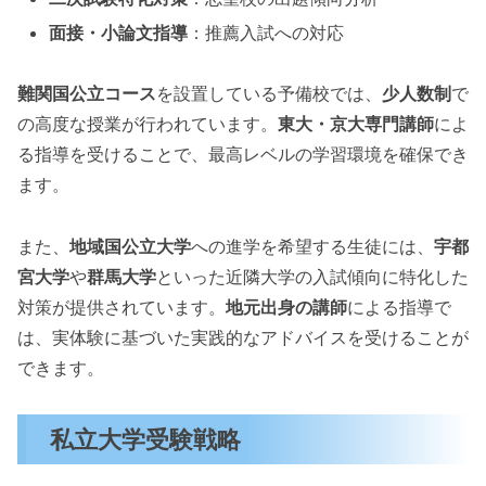
面接・小論文指導
：推薦入試への対応
難関国公立コース
を設置している予備校では、
少人数制
で
の高度な授業が行われています。
東大・京大専門講師
によ
る指導を受けることで、最高レベルの学習環境を確保でき
ます。
また、
地域国公立大学
への進学を希望する生徒には、
宇都
宮大学
や
群馬大学
といった近隣大学の入試傾向に特化した
対策が提供されています。
地元出身の講師
による指導で
は、実体験に基づいた実践的なアドバイスを受けることが
できます。
私立大学受験戦略