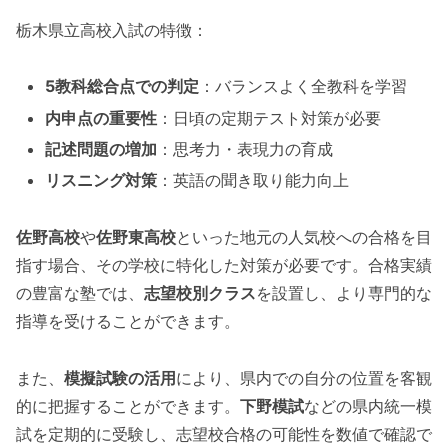
栃木県立高校入試の特徴：
5教科総合点での判定
：バランスよく全教科を学習
内申点の重要性
：日頃の定期テスト対策が必要
記述問題の増加
：思考力・表現力の育成
リスニング対策
：英語の聞き取り能力向上
佐野高校
や
佐野東高校
といった地元の人気校への合格を目
指す場合、その学校に特化した対策が必要です。合格実績
の豊富な塾では、
志望校別クラス
を設置し、より専門的な
指導を受けることができます。
また、
模擬試験の活用
により、県内での自分の位置を客観
的に把握することができます。
下野模試
などの県内統一模
試を定期的に受験し、志望校合格の可能性を数値で確認で