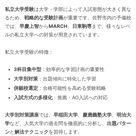
私立大学受験
は大学・学部によって入試形態が大きく異な
るため、
戦略的な受験計画
が重要です。佐野市内の予備校
では、
早慶上智
から
MARCH
、
日東駒専
まで、様々なレベ
ルの私立大学への対策が用意されています。
私立大学受験の特徴：
3科目集中型
：効率的な学習計画の重要性
大学別対策
：出題傾向に特化した学習
併願校選定
：合格可能性を高める受験戦略
入試方式の多様化
：推薦・AO入試への対応
大学別対策講座
では、
早稲田大学
、
慶應義塾大学
、
明治大
学
など、人気大学の過去問を徹底的に分析し、
出題パター
ン
と
解法テクニック
を習得します。