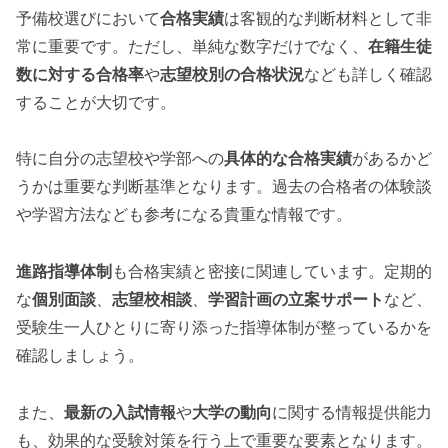
予備校選びにおいて
合格実績
は客観的な判断材料として非
常に重要です。ただし、単純な数字だけでなく、
在籍生徒
数に対する合格率
や
志望校別の合格状況
なども詳しく確認
することが大切です。
特に自分の志望校や学部への
具体的な合格実績
があるかど
うかは重要な判断基準となります。過去の合格者の体験談
や学習方法なども参考になる貴重な情報です。
進路指導体制
も合格実績と密接に関連しています。定期的
な
個別面談
、
志望校相談
、
学習計画の立案サポート
など、
受験生一人ひとりに寄り添った指導体制が整っているかを
確認しましょう。
また、
最新の入試情報
や
大学の動向
に関する情報提供能力
も、効果的な受験対策を行う上で重要な要素となります。