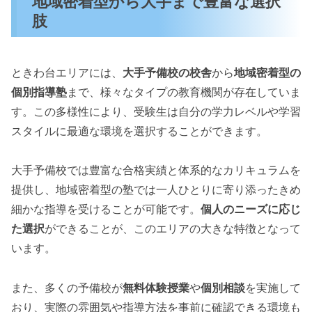
地域密着型から大手まで豊富な選択
肢
ときわ台エリアには、
大手予備校の校舎
から
地域密着型の
個別指導塾
まで、様々なタイプの教育機関が存在していま
す。この多様性により、受験生は自分の学力レベルや学習
スタイルに最適な環境を選択することができます。
大手予備校では豊富な合格実績と体系的なカリキュラムを
提供し、地域密着型の塾では一人ひとりに寄り添ったきめ
細かな指導を受けることが可能です。
個人のニーズに応じ
た選択
ができることが、このエリアの大きな特徴となって
います。
また、多くの予備校が
無料体験授業
や
個別相談
を実施して
おり、実際の雰囲気や指導方法を事前に確認できる環境も