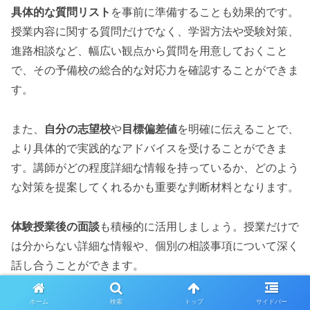
具体的な質問リスト
を事前に準備することも効果的です。
授業内容に関する質問だけでなく、学習方法や受験対策、
進路相談など、幅広い観点から質問を用意しておくこと
で、その予備校の総合的な対応力を確認することができま
す。
また、
自分の志望校
や
目標偏差値
を明確に伝えることで、
より具体的で実践的なアドバイスを受けることができま
す。講師がどの程度詳細な情報を持っているか、どのよう
な対策を提案してくれるかも重要な判断材料となります。
体験授業後の面談
も積極的に活用しましょう。授業だけで
は分からない詳細な情報や、個別の相談事項について深く
話し合うことができます。
ホーム
検索
トップ
サイドバー
複数校の比較検討方法