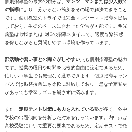
個別指導塾の最大の強みは、
マンツーマンまたは少人数で
の指導
により、分からない箇所をその場で解決できること
です。個別教室のトライでは完全マンツーマン指導を提供
しており、生徒のペースに合わせた学習が可能です。明光
義塾は1対2または1対3の指導スタイルで、適度な緊張感
を保ちながらも質問しやすい環境を作っています。
部活動や習い事との両立がしやすい
点も個別指導塾の魅力
です。授業の曜日や時間を比較的自由に設定できるため、
忙しい中学生でも無理なく通塾できます。個別指導キャン
パスでは振替授業にも柔軟に対応しており、急な予定変更
があっても学習リズムを崩さずに済みます。
また、
定期テスト対策にも力を入れている
塾が多く、各中
学校の出題傾向を分析した対策を行っています。内申点は
高校受験において重要な要素であるため、定期テストで確