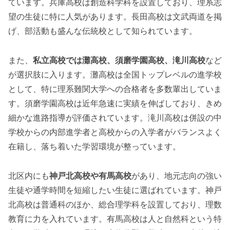
ています。兵庫高校は創造科学科を設置しており、理系志
望の生徒に特に人気があります。長田高校は文武両道を掲
げ、部活動も盛んな伝統校として知られています。
また、
私立高校では灘高校、須磨学園高校、滝川高校
など
が選択肢に入ります。灘高校は全国トップレベルの進学校
として、特に理系難関大学への合格者を多数輩出していま
す。須磨学園高校は近年急速に実績を伸ばしており、きめ
細かな進路指導が評価されています。滝川高校は併設の中
学校からの内部進学者と高校からの入学者がバランスよく
在籍し、落ち着いた学習環境が整っています。
北区内にも
神戸北高校や有馬高校
があり、地元志向の強い
生徒や通学時間を短縮したい生徒に選ばれています。神戸
北高校は普通科のほか、総合理学科を設置しており、理数
教育に力を入れています。有馬高校は人と自然科という特