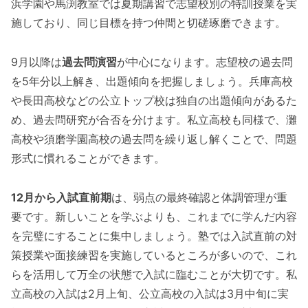
浜学園や馬渕教室では夏期講習で志望校別の特訓授業を実
施しており、同じ目標を持つ仲間と切磋琢磨できます。
9月以降は
過去問演習
が中心になります。志望校の過去問
を5年分以上解き、出題傾向を把握しましょう。兵庫高校
や長田高校などの公立トップ校は独自の出題傾向があるた
め、過去問研究が合否を分けます。私立高校も同様で、灘
高校や須磨学園高校の過去問を繰り返し解くことで、問題
形式に慣れることができます。
12月から入試直前期
は、弱点の最終確認と体調管理が重
要です。新しいことを学ぶよりも、これまでに学んだ内容
を完璧にすることに集中しましょう。塾では入試直前の対
策授業や面接練習を実施しているところが多いので、これ
らを活用して万全の状態で入試に臨むことが大切です。私
立高校の入試は2月上旬、公立高校の入試は3月中旬に実