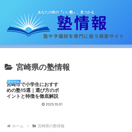
あなたの街の『いい塾』、見つかる
宮崎県の塾情報
中学受験
宮崎市で小学生におすす
めの塾15選｜選び方のポ
イントと特徴を徹底解説
2025.10.01
ホーム
宮崎県の塾情報