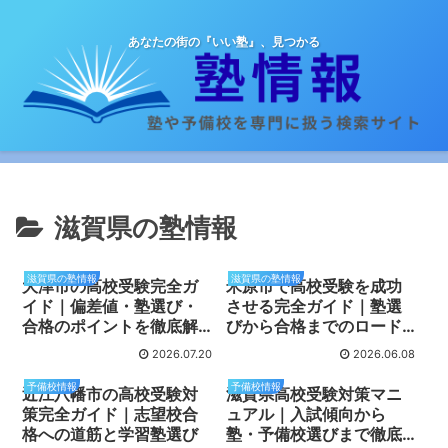
あなたの街の『いい塾』、見つかる
滋賀県の塾情報
滋賀県の塾情報
滋賀県の塾情報
大津市の高校受験完全ガ
米原市で高校受験を成功
イド｜偏差値・塾選び・
させる完全ガイド｜塾選
合格のポイントを徹底解
びから合格までのロード
説
マップ
2026.07.20
2026.06.08
予備校情報
予備校情報
近江八幡市の高校受験対
滋賀県高校受験対策マニ
策完全ガイド｜志望校合
ュアル｜入試傾向から
格への道筋と学習塾選び
塾・予備校選びまで徹底