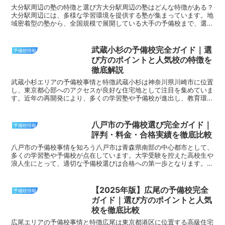
大分駅周辺の塾の特徴と選び方大分駅周辺の塾はどんな特徴がある？
大分駅周辺には、多様な学習環境を提供する塾が集まっています。地
域密着型の塾から、全国規模で展開している大手の予備校まで、選択
肢は豊富です。それぞれの塾が持っている特徴を知ることは...
武蔵小杉の予備校完全ガイド｜選
予備校情報
び方のポイントと人気校の特徴を
徹底解説
武蔵小杉エリアの予備校事情と特徴武蔵小杉は神奈川県川崎市に位置
し、東京都心部へのアクセスが良好な住宅地として注目を集めていま
す。近年の再開発により、多くの学習塾や予備校が進出し、教育環境
が充実したエリアとなりました。交通の便が良く、渋谷や新...
八戸市の予備校選び完全ガイド｜
予備校情報
評判・料金・合格実績を徹底比較
八戸市の予備校事情を知ろう八戸市は青森県南部の中心都市として、
多くの学習塾や予備校が点在しています。大学受験を控えた高校生や
浪人生にとって、適切な予備校選びは合格への第一歩となります。八
戸市内には大手予備校チェーンから地元密着型の予備校まで...
【2025年版】広尾の予備校完全
予備校情報
ガイド｜選び方のポイントと人気
校を徹底比較
広尾エリアの予備校事情と特徴広尾は東京都港区に位置する高級住宅