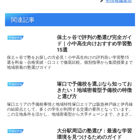
塾情報編集部
関連記事
保土ヶ谷で評判の塾選び完全ガイ
予備校情報
ド｜小中高生向けおすすめ学習塾
15選
保土ヶ谷で塾をお探しの方必見！小中高生向けの評判良い学習塾15
選を料金・合格実績・口コミで徹底比較。個別指導から集団授業まで
地域密着の塾選びガイド
塚口で予備校を選ぶなら知ってお
予備校情報
きたい！地域密着型予備校の特徴
と選び方
塚口エリアの予備校事情と地域特性塚口エリアは阪急神戸線と伊丹線
の結節点として、多くの学生が利用する交通の要所となっています。
この立地条件を活かし、地域密着型から大手チェーンまで、さまざま
なタイプの予備校が展開されています。塚口の予備校選びで...
大分駅周辺の塾選び：最適な学習
予備校情報
環境を見つけるためのガイド