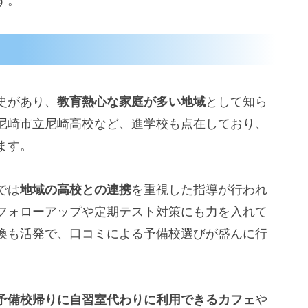
す。
史があり、
教育熱心な家庭が多い地域
として知ら
尼崎市立尼崎高校など、進学校も点在しており、
ます。
では
地域の高校との連携
を重視した指導が行われ
フォローアップや定期テスト対策にも力を入れて
換も活発で、口コミによる予備校選びが盛んに行
予備校帰りに自習室代わりに利用できるカフェ
や